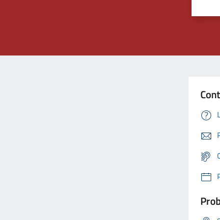
Cont
Prob