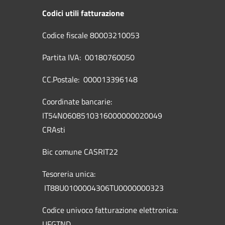
Codici utili fatturazione
Codice fiscale 80003210053
Partita IVA: 00180760050
CC.Postale: 000013396148
Coordinate bancarie:
IT54N0608510316000000020049
CRAsti
Bic comune CASRIT22
Tesoreria unica:
IT88U0100004306TU0000000323
Codice univoco fatturazione elettronica:
UFGTND