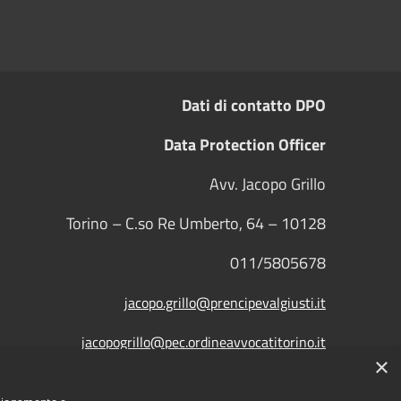
Dati di contatto DPO
Data Protection Officer
Avv. Jacopo Grillo
Torino – C.so Re Umberto, 64 – 10128
011/5805678
jacopo.grillo@prencipevalgiusti.it
jacopogrillo@pec.ordineavvocatitorino.it
×
Comune convenzionato
Astigov