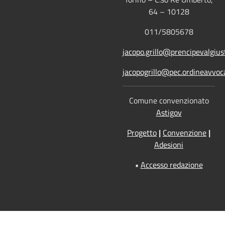
64 – 10128
011/5805678
jacopo.grillo@prencipevalgiust
jacopogrillo@pec.ordineavvoca
Comune convenzionato
Astigov
Progetto
|
Convenzione
|
Adesioni
•
Accesso redazione