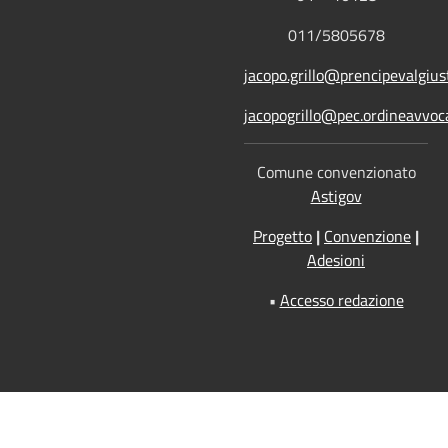
011/5805678
jacopo.grillo@prencipevalgiust
jacopogrillo@pec.ordineavvoca
Comune convenzionato
Astigov
Progetto
|
Convenzione
|
Adesioni
•
Accesso redazione