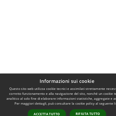
Informazioni sui cookie
Questo sito web utilizza cookie tecnici e assimilati strettamente necess
corretto funzionamento e alla navigazione del sito, nonché un cookie t
analitico al solo fine di elaborare informazioni statistiche, aggregate e 
Per maggiori dettagli, può consultare la cookie policy al seguente
l
RIFIUTA TUTTO
ACCETTA TUTTO