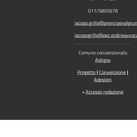
011/5805678
jacopo.grillo@prencipevalgiust
jacopogrillo@pec.ordineavvoca
Comune convenzionato
Astigov
Progetto
|
Convenzione
|
Adesioni
•
Accesso redazione