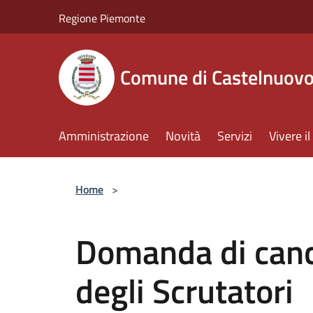
Salta al contenuto principale
Regione Piemonte
Comune di Castelnuov
Amministrazione
Novità
Servizi
Vivere 
Home
>
Domanda di cance
degli Scrutatori