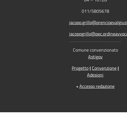
011/5805678
jacopo.grillo@prencipevalgiust
jacopogrillo@pec.ordineavvoca
Comune convenzionato
Astigov
Progetto
|
Convenzione
|
Adesioni
•
Accesso redazione