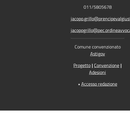
011/5805678
jacopo.grillo@prencipevalgiust
jacopogrillo@pec.ordineavvoca
Comune convenzionato
Astigov
Progetto
|
Convenzione
|
Adesioni
•
Accesso redazione