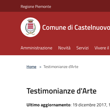
Salta al contenuto principale
Regione Piemonte
Comune di Castelnuov
Amministrazione
Novità
Servizi
Vivere 
Home
>
Testimonianze d'Arte
Testimonianze d'Arte
Ultimo aggiornamento
: 19 dicembre 2017, 