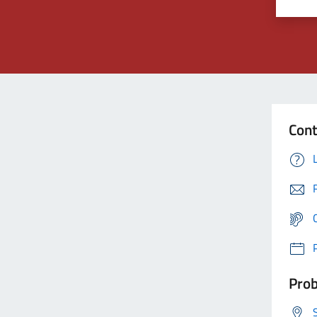
Cont
Prob