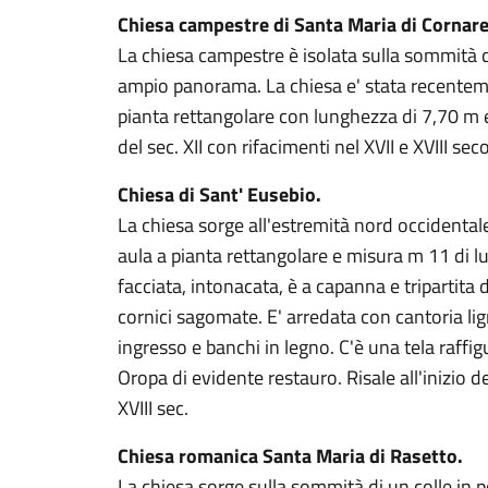
Chiesa campestre di Santa Maria di Cornar
La chiesa campestre è isolata sulla sommità d
ampio panorama. La chiesa e' stata recentemen
pianta rettangolare con lunghezza di 7,70 m e 
del sec. XII con rifacimenti nel XVII e XVIII seco
Chiesa di Sant' Eusebio.
La chiesa sorge all'estremità nord occidentale
aula a pianta rettangolare e misura m 11 di l
facciata, intonacata, è a capanna e tripartita
cornici sagomate. E' arredata con cantoria li
ingresso e banchi in legno. C'è una tela raff
Oropa di evidente restauro. Risale all'inizio de
XVIII sec.
Chiesa romanica Santa Maria di Rasetto.
La chiesa sorge sulla sommità di un colle in 