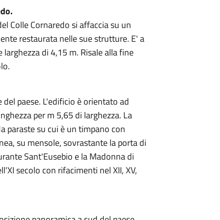
edo.
el Colle Cornaredo si affaccia su un
te restaurata nelle sue strutture. E' a
larghezza di 4,15 m. Risale alla fine
lo.
 del paese. L'edificio è orientato ad
unghezza per m 5,65 di larghezza. La
 da paraste su cui è un timpano con
gnea, su mensole, sovrastante la porta di
igurante Sant'Eusebio e la Madonna di
ll'XI secolo con rifacimenti nel XII, XV,
posizione panoramica a sud del paese.