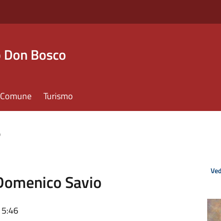
o Don Bosco
il Comune
Turismo
o
Ved
n Domenico Savio
15:46