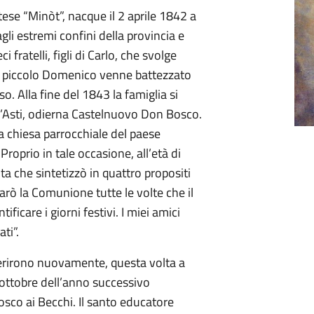
e “Minòt”, nacque il 2 aprile 1842 a
gli estremi confini della provincia e
i fratelli, figli di Carlo, che svolge
a. Il piccolo Domenico venne battezzato
so. Alla fine del 1843 la famiglia si
 d’Asti, odierna Castelnuovo Don Bosco.
a chiesa parrocchiale del paese
roprio in tale occasione, all’età di
ita che sintetizzò in quattro propositi
arò la Comunione tutte le volte che il
ficare i giorni festivi. I miei amici
ti”.
ferirono nuovamente, questa volta a
 ottobre dell’anno successivo
co ai Becchi. Il santo educatore