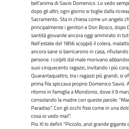
bell'anima di Savio Domenico. Lo vedo sempr
dopo gli altri; ogni giorno si toglie dalla ricre
Sacramento. Sta in chiesa come un angelo ch
principalmente i genitori e Don Bosco, dopo Di
santità giovanile ancora oggi ammirato in tut
Nell’estate del 1856 scoppiò il colera, malatti
ancora sane si barricarono in casa, rifiutand
persone. I colpiti dal male morivano abbando
suoi cinquecento ragazzi, invitando i più corag
Quarantaquattro, tra i ragazzi più grandi, si of
prima fila spiccava proprio Domenico Savio. 
ritorno in famiglia a Mondonio, dove il 9 marz
consolando la madre con queste parole: “Ma
Paradiso”. Con gli occhi fissi come in una dol
cosa io vedo mai!”.
Pio XI lo definì “Piccolo, anzi grande gigante d