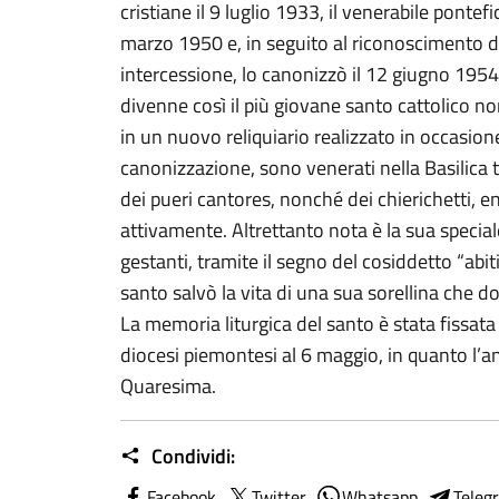
cristiane il 9 luglio 1933, il venerabile pontef
marzo 1950 e, in seguito al riconoscimento di
intercessione, lo canonizzò il 12 giugno 195
divenne così il più giovane santo cattolico non 
in un nuovo reliquiario realizzato in occasion
canonizzazione, sono venerati nella Basilica t
dei pueri cantores, nonché dei chierichetti, 
attivamente. Altrettanto nota è la sua special
gestanti, tramite il segno del cosiddetto “abiti
santo salvò la vita di una sua sorellina che 
La memoria liturgica del santo è stata fissata 
diocesi piemontesi al 6 maggio, in quanto l’a
Quaresima.
Condividi:
Facebook
Twitter
Whatsapp
Teleg