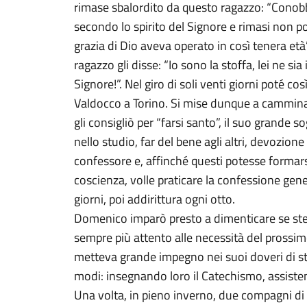
rimase sbalordito da questo ragazzo: “Conobb
secondo lo spirito del Signore e rimasi non po
grazia di Dio aveva operato in così tenera età”
ragazzo gli disse: “Io sono la stoffa, lei ne sia i
Signore!”. Nel giro di soli venti giorni poté cos
Valdocco a Torino. Si mise dunque a cammina
gli consigliò per “farsi santo”, il suo grande 
nello studio, far del bene agli altri, devozion
confessore e, affinché questi potesse formars
coscienza, volle praticare la confessione gener
giorni, poi addirittura ogni otto.
Domenico imparò presto a dimenticare se stess
sempre più attento alle necessità del prossim
metteva grande impegno nei suoi doveri di stu
modi: insegnando loro il Catechismo, assistendo
Una volta, in pieno inverno, due compagni di 