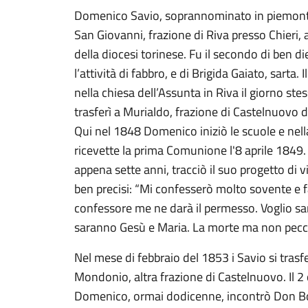
Domenico Savio, soprannominato in piemontes
San Giovanni, frazione di Riva presso Chieri, a
della diocesi torinese. Fu il secondo di ben diec
l’attività di fabbro, e di Brigida Gaiato, sart
nella chiesa dell’Assunta in Riva il giorno stes
trasferì a Murialdo, frazione di Castelnuovo
Qui nel 1848 Domenico iniziò le scuole e nell
ricevette la prima Comunione l'8 aprile 1849. P
appena sette anni, tracciò il suo progetto di v
ben precisi: “Mi confesserò molto sovente e f
confessore me ne darà il permesso. Voglio santi
saranno Gesù e Maria. La morte ma non pecca
Nel mese di febbraio del 1853 i Savio si tras
Mondonio, altra frazione di Castelnuovo. Il 2
Domenico, ormai dodicenne, incontrò Don Bos