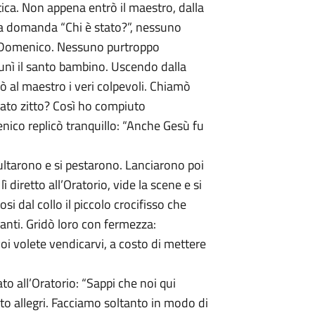
stica. Non appena entrò il maestro, dalla
la domanda “Chi è stato?”, nessuno
are Domenico. Nessuno purtroppo
 punì il santo bambino. Uscendo dalla
ò al maestro i veri colpevoli. Chiamò
tato zitto? Così ho compiuto
menico replicò tranquillo: “Anche Gesù fu
ultarono e si pestarono. Lanciarono poi
 diretto all’Oratorio, vide la scene e si
i dal collo il piccolo crocifisso che
danti. Gridò loro con fermezza:
i volete vendicarvi, a costo di mettere
o all’Oratorio: “Sappi che noi qui
lto allegri. Facciamo soltanto in modo di