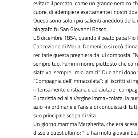
evitare il peccato, come un grande nemico che 
cuore, di adempiere esattamente i nostri dove
Questi sono solo i più salienti aneddoti della 
biografo fu San Giovanni Bosco.
L’8 dicembre 1854, quando il beato papa Pio
Concezione di Maria, Domenico si recò dinnan
recitarle questa preghiera da lui composta: “Ma
sempre tuo. Fammi morire piuttosto che com
siate voi sempre i miei amici”. Due anni dopo
“Compagnia dell’Immacolata”: gli iscritti si 
intensamente cristiana e ad aiutare i compagn
Eucaristia ed alla Vergine Imma¬colata, la pur
azio¬ni ordinarie e l’ansia di conquista di t
suo principale scopo di vita.
Un giorno mamma Margherita, che era scesa a 
disse a quest’ultimo: “Tu hai molti giovani bu