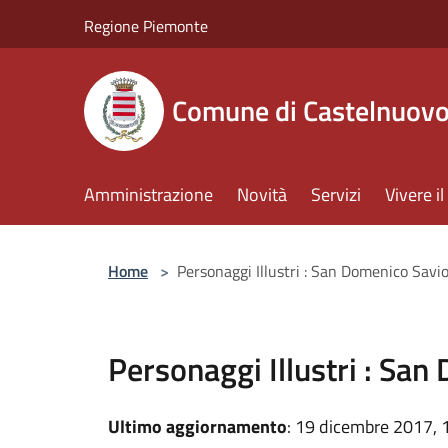
Salta al contenuto principale
Regione Piemonte
Comune di Castelnuov
Amministrazione
Novità
Servizi
Vivere 
Home
>
Personaggi Illustri : San Domenico Savi
Personaggi Illustri : Sa
Ultimo aggiornamento
: 19 dicembre 2017, 