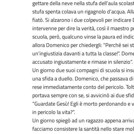
gettare della neve nella stufa dell’aula scola
stufa spenta colava un rigagnolo d’acqua. Al
fiatò. Si alzarono i due colpevoli per indic
intervenne per dire la verità, così il maestro
scuola, però, qualcuno vinse la paura ed indic
allora Domenico per chiedergli: “Perché sei s
un’ingiustizia davanti a tutta la classe!”. Do
accusato ingiustamente e rimase in silenzio”.
Un giorno due suoi compagni di scuola si ins
una sfida a duello. Domenico, che passava di lì
rese immediatamente conto del pericolo. Toltos
portava sempre con se, si avvicinò ai due sfi
“Guardate Gesù! Egli è morto perdonando e vo
in pericolo la vita?”.
Un giorno spiegò ad un ragazzo appena arrivat
facciamo consistere la santità nello stare mo