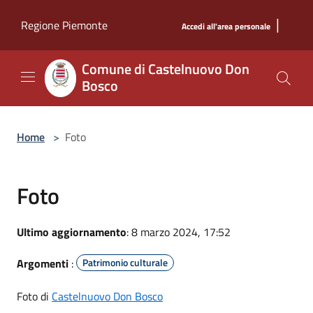
Salta al contenuto principale
|
Regione Piemonte
Accedi all'area personale
Comune di Castelnuovo Don
Bosco
Home
>
Foto
Foto
Ultimo aggiornamento
: 8 marzo 2024, 17:52
Argomenti
:
Patrimonio culturale
Foto di
Castelnuovo Don Bosco