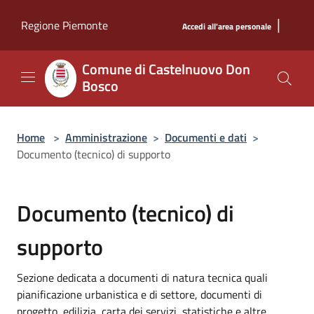
Salta al contenuto principale
|
Regione Piemonte
Accedi all'area personale
Comune di Castelnuovo Don
Bosco
Home
>
Amministrazione
>
Documenti e dati
>
Documento (tecnico) di supporto
Documento (tecnico) di
supporto
Sezione dedicata a documenti di natura tecnica quali
pianificazione urbanistica e di settore, documenti di
progetto, edilizia, carta dei servizi, statistiche e altre