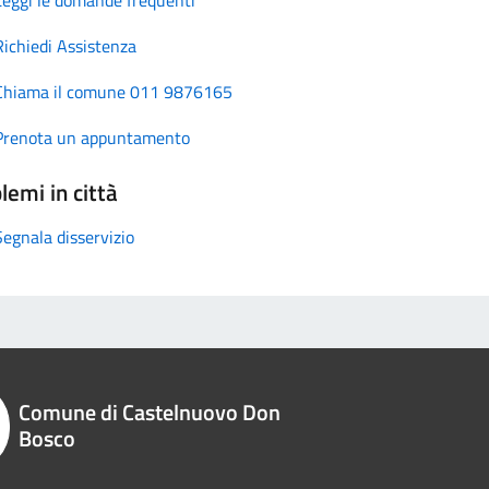
Richiedi Assistenza
Chiama il comune 011 9876165
Prenota un appuntamento
lemi in città
Segnala disservizio
Comune di Castelnuovo Don
Bosco