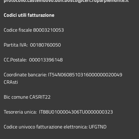
protocollo.castelnuovo.don.bosco@cert.ruparpiemonte.it
Codici utili fatturazione
Codice fiscale 80003210053
Partita IVA: 00180760050
CC.Postale: 000013396148
Coordinate bancarie: IT54N0608510316000000020049
CRAsti
Bic comune CASRIT22
Tesoreria unica: IT88U0100004306TU0000000323
Codice univoco fatturazione elettronica: UFGTND