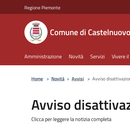
Salta al contenuto principale
Regione Piemonte
Comune di Castelnuov
Amministrazione
Novità
Servizi
Vivere 
Home
>
Novità
>
Avvisi
>
Avviso disattivazio
Avviso disattiva
Clicca per leggere la notizia completa