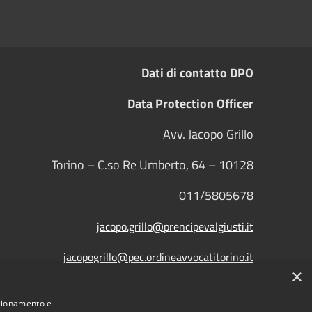
Dati di contatto DPO
Data Protection Officer
Avv. Jacopo Grillo
Torino – C.so Re Umberto, 64 – 10128
011/5805678
jacopo.grillo@prencipevalgiusti.it
jacopogrillo@pec.ordineavvocatitorino.it
×
Comune convenzionato
Astigov
nzionamento e