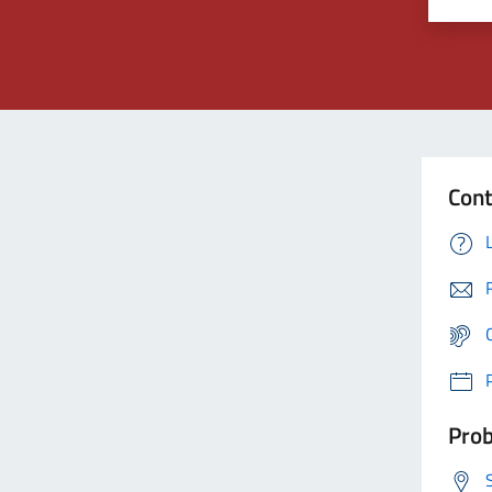
Cont
Prob